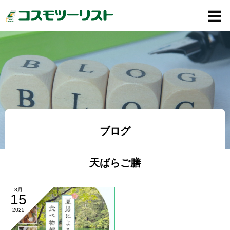
ブログ
天ばらご膳
8月
15
2025