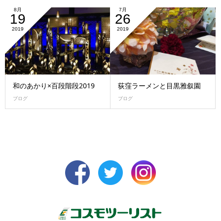
8月
7月
19
26
2019
2019
和のあかり×百段階段2019
荻窪ラーメンと目黒雅叙園
ブログ
ブログ