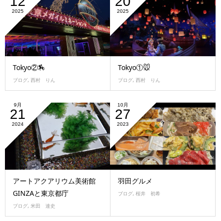
12
20
2025
2025
Tokyo②🏇
Tokyo①🐭
ブログ
,
西村 りん
ブログ
,
西村 りん
9月
10月
21
27
2024
2023
アートアクアリウム美術館
羽田グルメ
GINZAと東京都庁
ブログ
,
桜井 初希
ブログ
,
米田 達史