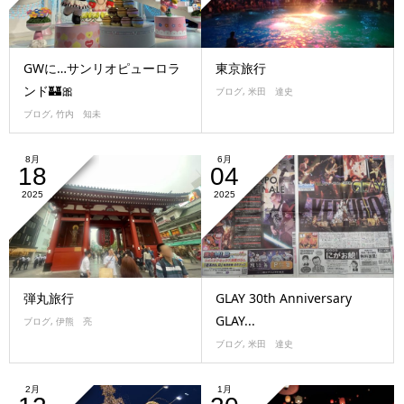
GWに…サンリオピューロラ
東京旅行
ンド🏰🎀
ブログ
,
米田 達史
ブログ
,
竹内 知未
8月
6月
18
04
2025
2025
弾丸旅行
GLAY 30th Anniversary
GLAY...
ブログ
,
伊熊 亮
ブログ
,
米田 達史
2月
1月