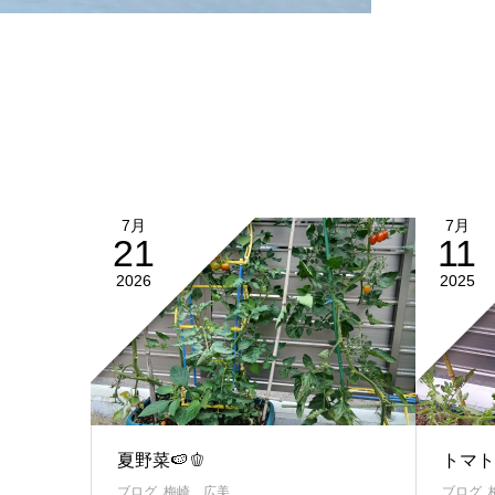
7月
7月
21
11
2026
2025
夏野菜🍉🫑
トマト
ブログ
,
梅崎 広美
ブログ
,