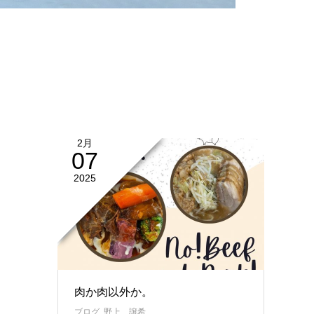
2月
07
2025
肉か肉以外か。
ブログ
,
野上 譲希