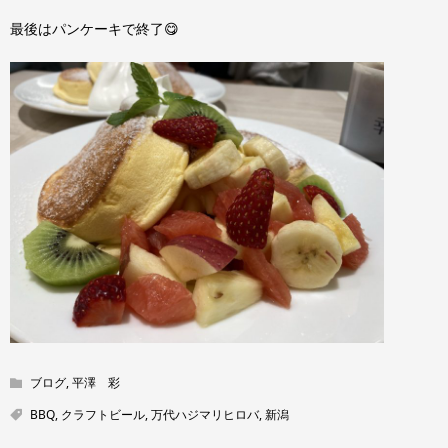
最後はパンケーキで終了😋
ブログ
,
平澤 彩
BBQ
,
クラフトビール
,
万代ハジマリヒロバ
,
新潟