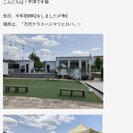
こんにちは！平澤です😄
先日、今年初BBQをしました🍖🍻🍾
場所は、『万代テラスハジマリヒロバ』✨