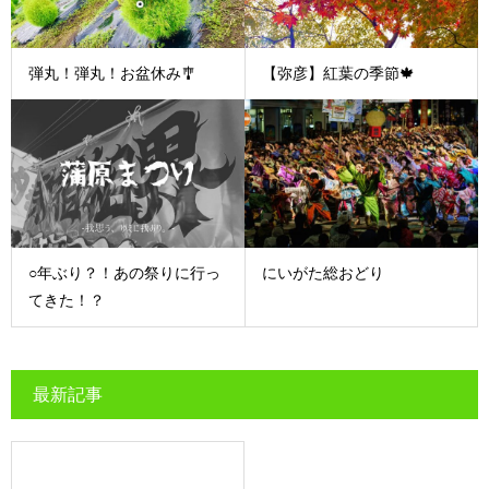
弾丸！弾丸！お盆休み🎐
【弥彦】紅葉の季節🍁
○年ぶり？！あの祭りに行っ
にいがた総おどり
てきた！？
最新記事