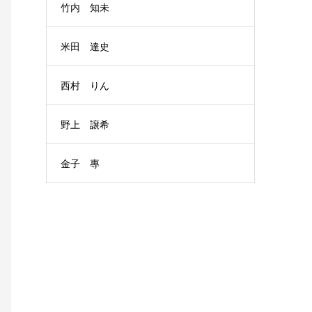
竹内 知未
米田 達史
西村 りん
野上 譲希
金子 專