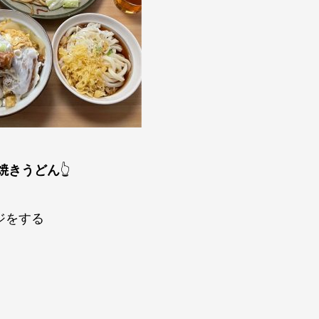
焼きうどん
👆
ジをする