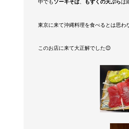
中でも
ソーキそば
、
もずくの天ぷら
は
東京に来て沖縄料理を食べるとは思わ
このお店に来て大正解でした😊