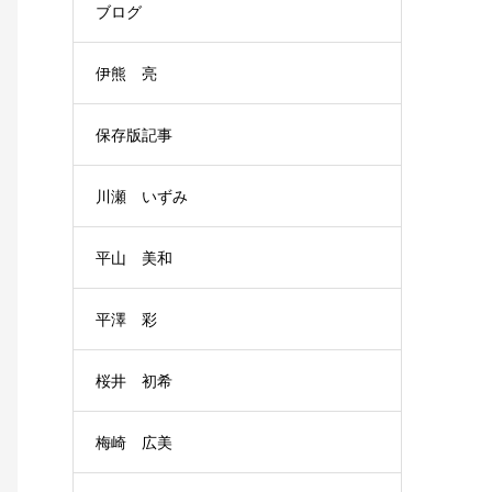
ブログ
伊熊 亮
保存版記事
川瀬 いずみ
平山 美和
平澤 彩
桜井 初希
梅崎 広美