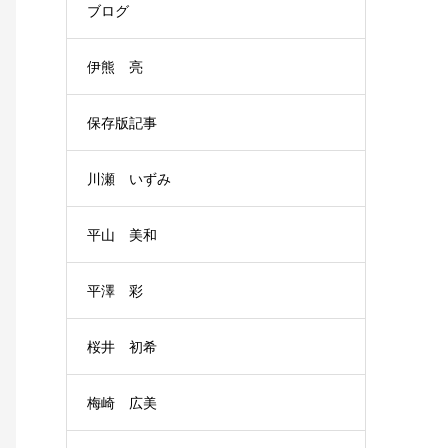
ブログ
伊熊 亮
保存版記事
川瀬 いずみ
平山 美和
平澤 彩
桜井 初希
梅崎 広美