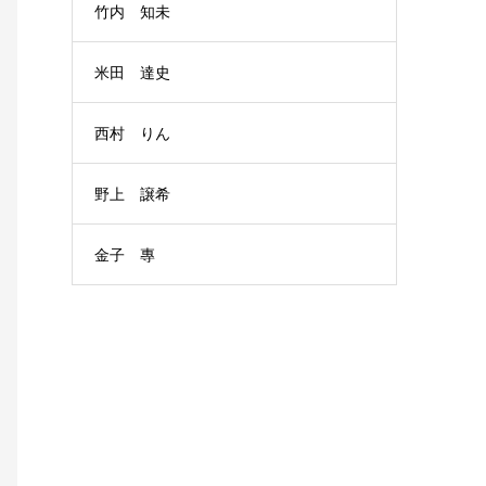
竹内 知未
米田 達史
西村 りん
野上 譲希
金子 專