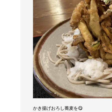
かき揚げおろし蕎麦を😋