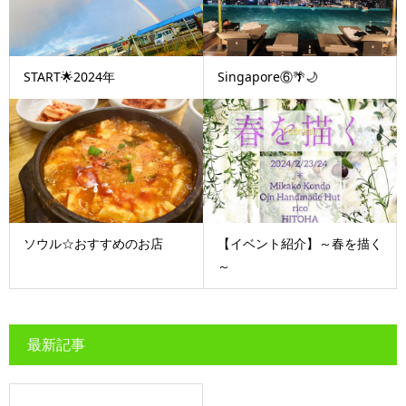
START🌟2024年
Singapore⑥🌴🌙
ソウル☆おすすめのお店
【イベント紹介】～春を描く
～
最新記事