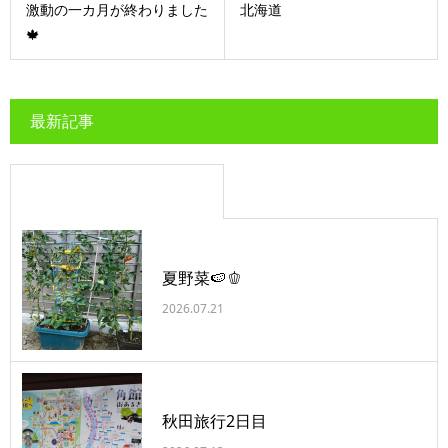
激動の一カ月が終わりました
北海道
🍁
最新記事
夏野菜🍉🫑
2026.07.21
秋田旅行2日目