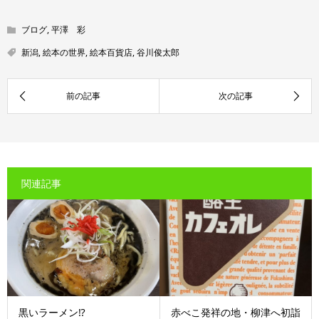
ブログ
,
平澤 彩
新潟
,
絵本の世界
,
絵本百貨店
,
谷川俊太郎
関連記事
黒いラーメン⁉
赤べこ発祥の地・柳津へ初詣