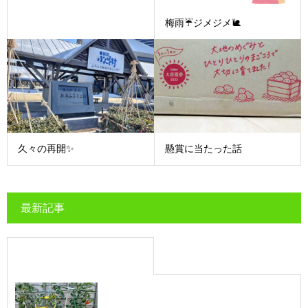
梅雨☔ジメジメ🐌
久々の再開✨
懸賞に当たった話
最新記事