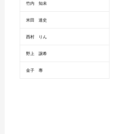
竹内 知未
米田 達史
西村 りん
野上 譲希
金子 專