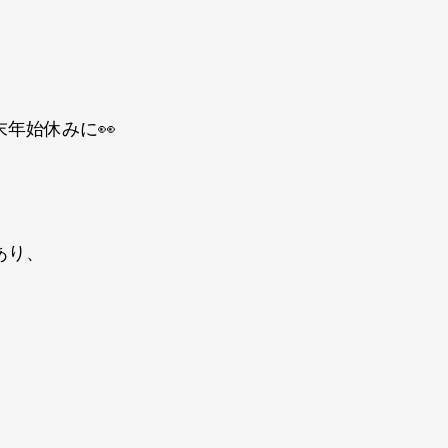
年始休みに👀
あり、
、