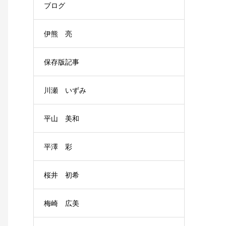
ブログ
伊熊 亮
保存版記事
川瀬 いずみ
平山 美和
平澤 彩
桜井 初希
梅崎 広美