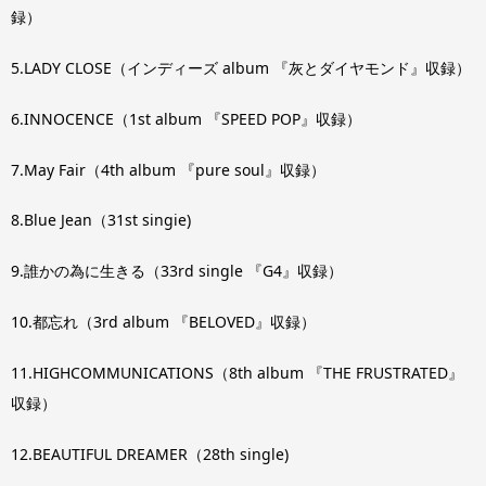
録）
5.LADY CLOSE（インディーズ album 『灰とダイヤモンド』収録）
6.INNOCENCE（1st album 『SPEED POP』収録）
7.May Fair（4th album 『pure soul』収録）
8.Blue Jean（31st singie)
9.誰かの為に生きる（33rd single 『G4』収録）
10.都忘れ（3rd album 『BELOVED』収録）
11.HIGHCOMMUNICATIONS（8th album 『THE FRUSTRATED』
収録）
12.BEAUTIFUL DREAMER（28th single)