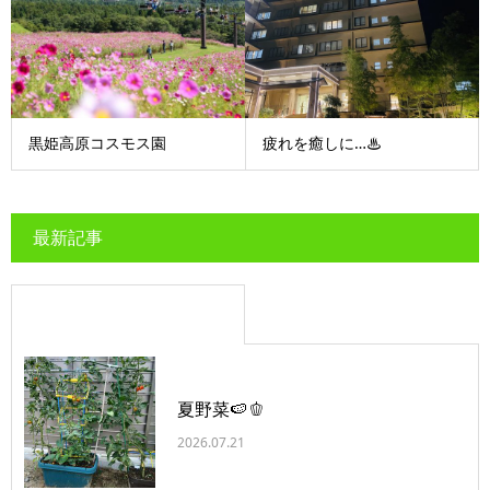
黒姫高原コスモス園
疲れを癒しに…♨
最新記事
夏野菜🍉🫑
2026.07.21