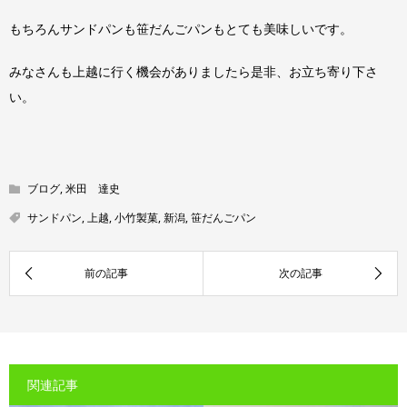
もちろんサンドパンも笹だんごパンもとても美味しいです。
みなさんも上越に行く機会がありましたら是非、お立ち寄り下さ
い。
ブログ
,
米田 達史
サンドパン
,
上越
,
小竹製菓
,
新潟
,
笹だんごパン
関連記事