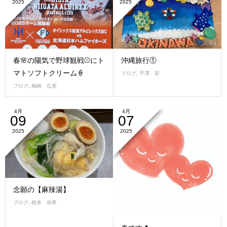
2025
2025
春🌸の陽気で野球観戦⚾にト
沖縄旅行①
マトソフトクリーム🍦
ブログ
,
平澤 彩
ブログ
,
梅崎 広美
4月
4月
09
07
2025
2025
念願の【麻辣湯】
ブログ
,
桜井 初希