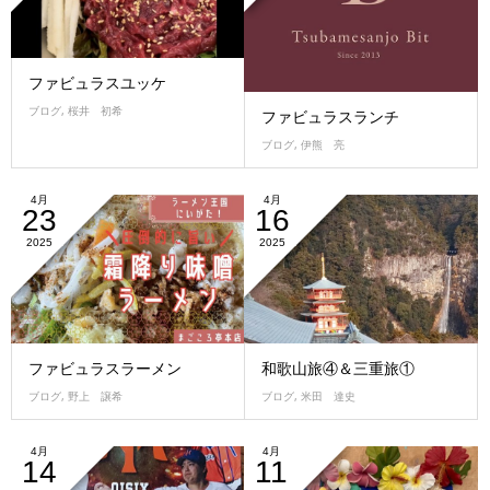
ファビュラスユッケ
ブログ
,
桜井 初希
ファビュラスランチ
ブログ
,
伊熊 亮
4月
4月
23
16
2025
2025
ファビュラスラーメン
和歌山旅④＆三重旅①
ブログ
,
野上 譲希
ブログ
,
米田 達史
4月
4月
14
11