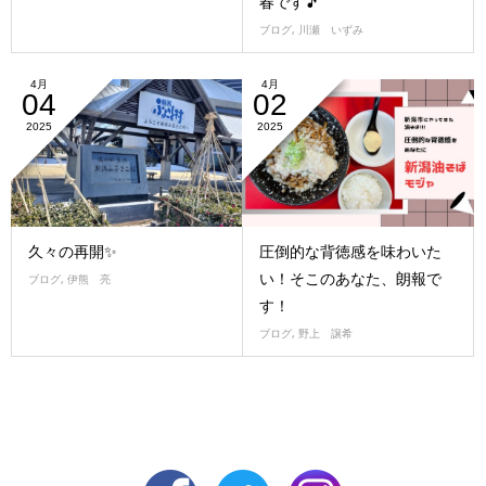
春です🎵
ブログ
,
川瀬 いずみ
4月
4月
04
02
2025
2025
久々の再開✨
圧倒的な背徳感を味わいた
い！そこのあなた、朗報で
ブログ
,
伊熊 亮
す！
ブログ
,
野上 譲希