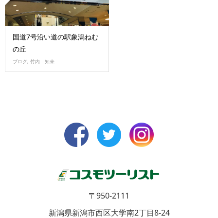
国道7号沿い道の駅象潟ねむ
の丘
ブログ
,
竹内 知未
〒950-2111
新潟県新潟市西区大学南2丁目8-24