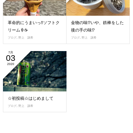
革命的にうまいっ‼ソフトク
金物の味⁉いや、鉄棒をした
リーム🍦☕
後の手の味⁉
ブログ
,
野上 譲希
ブログ
,
野上 譲希
7月
03
2020
☆初投稿☆はじめまして
ブログ
,
野上 譲希