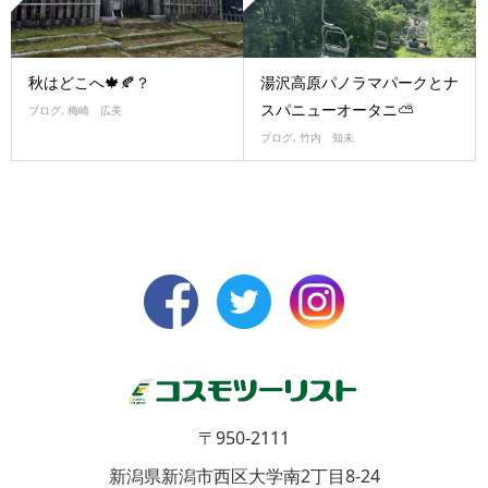
秋はどこへ🍁🍂？
湯沢高原パノラマパークとナ
スパニューオータニ⛅
ブログ
,
梅崎 広美
ブログ
,
竹内 知未
〒950-2111
新潟県新潟市西区大学南2丁目8-24