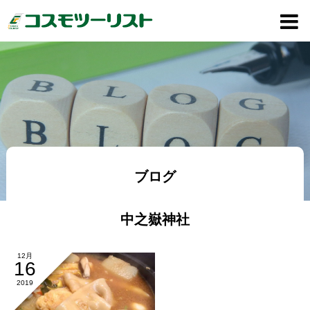
ブログ
中之嶽神社
12月
16
2019