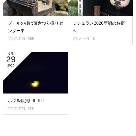
プールの後は藤倉つり掘りセ
ミシュラン2020新潟のお宿
ンター🎐
♨️
ブログ
,
竹内 知未
ブログ
,
平澤 彩
6月
29
2020
ホタル観賞🧚🏼‍♀️🧚🏼‍♀️
ブログ
,
竹内 知未