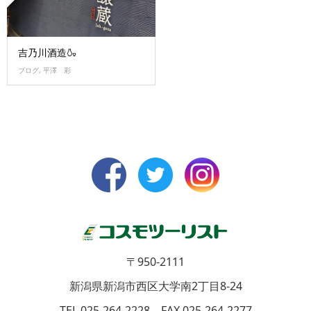
吉乃川酒造🍶
ブログ
,
平澤 彩
〒950-2111
新潟県新潟市西区大学南2丁目8-24
TEL 025-264-2228 FAX 025-264-2277