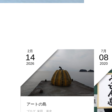
2月
7月
14
08
2026
2020
アートの島
ブログ
,
米田 達史