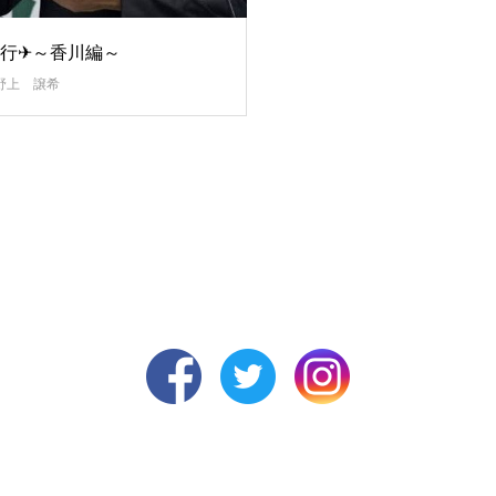
行✈～香川編～
野上 譲希