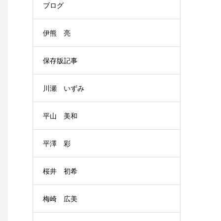
ブログ
伊熊 亮
保存版記事
川瀬 いずみ
平山 美和
平澤 彩
桜井 初希
梅崎 広美