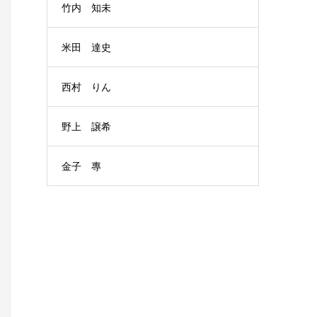
竹内 知未
米田 達史
西村 りん
野上 譲希
金子 專