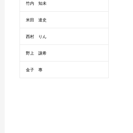
竹内 知未
米田 達史
西村 りん
野上 譲希
金子 專