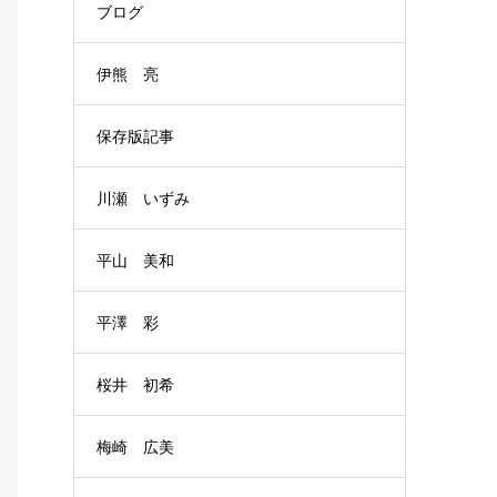
ブログ
伊熊 亮
保存版記事
川瀬 いずみ
平山 美和
平澤 彩
桜井 初希
梅崎 広美