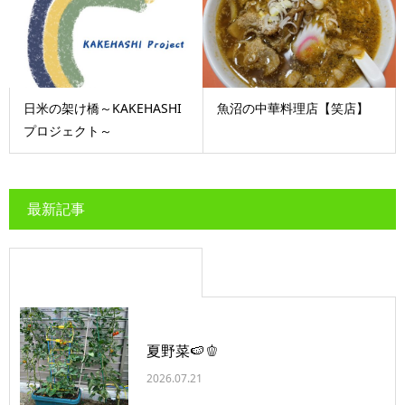
日米の架け橋～KAKEHASHI
魚沼の中華料理店【笑店】
プロジェクト～
最新記事
夏野菜🍉🫑
2026.07.21