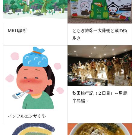
MBTI診断
とちぎ旅②～大藤棚と蔵の街
歩き
秋田旅行記（２日目）～男鹿
半島編～
インフルエンザ💉💦