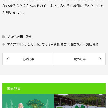
ない場所もたくさんあるので、またいろいろな場所に行きたいなぁ
と思いました。
ブログ
,
米田 達史
アクアマリンいなわしろカワセミ水族館
,
猪苗代
,
猪苗代ハーブ園
,
福島
関連記事