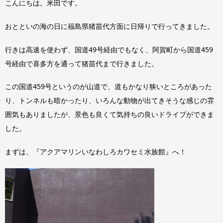
こんにちは。米田です。
おとといの海の日に福島県猪苗代方面に日帰りで行ってきました。
行きは高速を使わず、国道49号経由でもなく、阿賀町から国道459
号経由で喜多方を通って猪苗代まで行きました。
この国道459号というのが山道で、道もかなり狭いところがあった
り、トンネルも暗かったり、いろんな動物が出てきそうな感じの雰
囲気もありましたが、景色も良くて気持ちの良いドライブができま
した。
まずは、『アクアマリンいなわしろカワセミ水族館』へ！