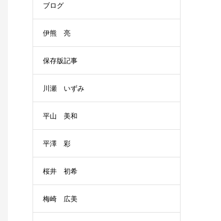
ブログ
伊熊 亮
保存版記事
川瀬 いずみ
平山 美和
平澤 彩
桜井 初希
梅崎 広美