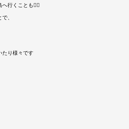
くことも🙆‍♀️
とで、
！
いたり様々です