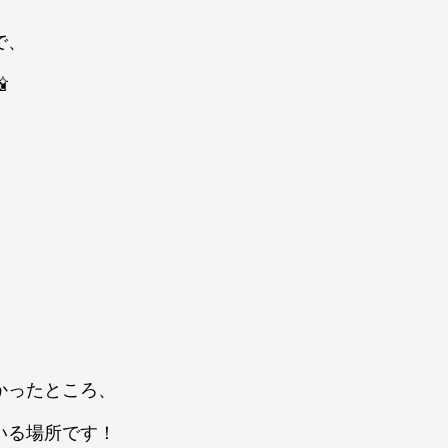
で、

かったところ、
いる場所です！