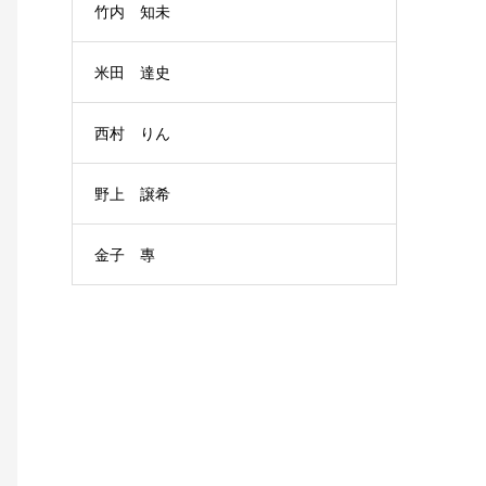
竹内 知未
米田 達史
西村 りん
野上 譲希
金子 專