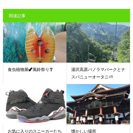
関連記事
食虫植物展🦖風鈴祭り🎐
湯沢高原パノラマパークとナ
スパニューオータニ⛅
お気に入りのスニーカーたち
懐かしい場所