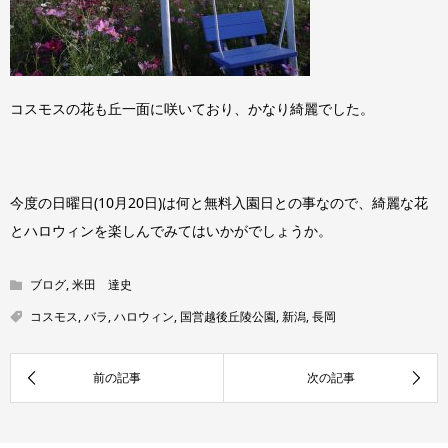
コスモスの花も丘一面に咲いており、かなり綺麗でした。
今度の日曜日(10月20日)は何と無料入園日との事なので、綺麗な花
とハロウィンを楽しんでみてはいかがでしょうか。
ブログ
,
米田 達史
コスモス
,
バラ
,
ハロウィン
,
国営越後丘陵公園
,
新潟
,
長岡