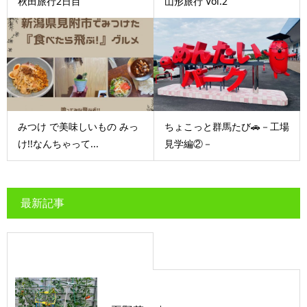
秋田旅行2日目
山形旅行 Vol.2
みつけ で美味しいもの みっ
ちょこっと群馬たび🚗－工場
け!!なんちゃって...
見学編②－
最新記事