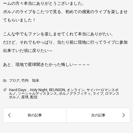
ームの方々本当にありがとうございました。
ポルノのライブをこたつで見る、初めての感覚のライブを楽しませ
てもらいました！
こんな中でもファンを楽しませてくれて本当にありがたい。
だけど、それでもやっぱり、当たり前に現地に行ってライブに参加
出来ていた頃に戻りたい～
あと、現地で星球聞きたかった悔しい～～～～
ブログ
,
竹内 知未
Hard Days，Holy Night
,
REUNION
,
オンライン
,
サイバーロマンスポ
ルノ
,
ソーシャルディスタンス
,
ポルノグラフィティ
,
ライブ
,
ロマンス
ポルノ
,
星球
,
配信