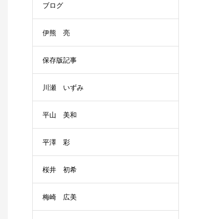
ブログ
伊熊 亮
保存版記事
川瀬 いずみ
平山 美和
平澤 彩
桜井 初希
梅崎 広美