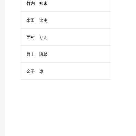
竹内 知未
米田 達史
西村 りん
野上 譲希
金子 專