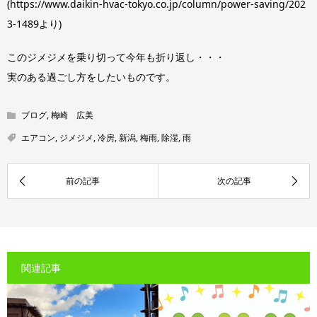
(https://www.daikin-hvac-tokyo.co.jp/column/power-saving/202
3-1489より)
このジメジメを乗り切って今年も折り返し・・・
実のある過ごし方をしたいものです。
ブログ
,
梅崎 広美
エアコン
,
ジメジメ
,
冷房
,
新潟
,
梅雨
,
除湿
,
雨
関連記事