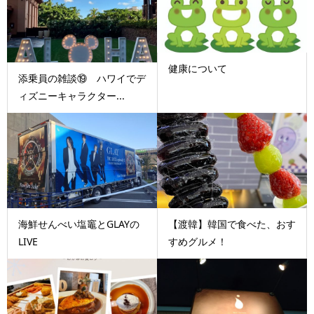
健康について
添乗員の雑談⑲ ハワイでデ
ィズニーキャラクター...
海鮮せんべい塩竈とGLAYの
【渡韓】韓国で食べた、おす
LIVE
すめグルメ！