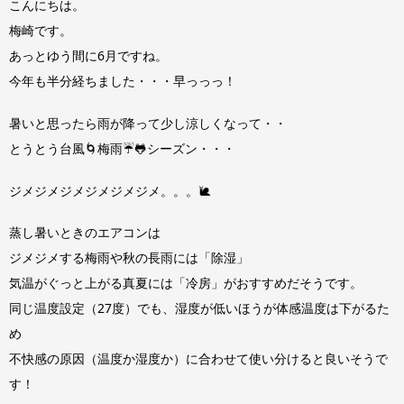
こんにちは。
梅崎です。
あっとゆう間に6月ですね。
今年も半分経ちました・・・早っっっ！
暑いと思ったら雨が降って少し涼しくなって・・
とうとう台風🌀梅雨☔🐸シーズン・・・
ジメジメジメジメジメジメ。。。🐌
蒸し暑いときのエアコンは
ジメジメする梅雨や秋の長雨には「除湿」
気温がぐっと上がる真夏には「冷房」がおすすめだそうです。
同じ温度設定（27度）でも、湿度が低いほうが体感温度は下がるた
め
不快感の原因（温度か湿度か）に合わせて使い分けると良いそうで
す！