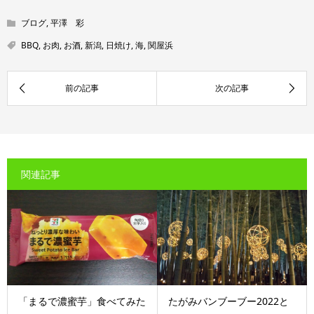
ブログ
,
平澤 彩
BBQ
,
お肉
,
お酒
,
新潟
,
日焼け
,
海
,
関屋浜
関連記事
「まるで濃蜜芋」食べてみた
たがみバンブーブー2022と