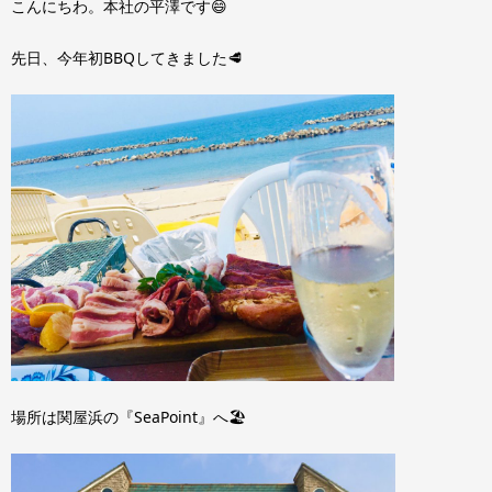
こんにちわ。本社の平澤です😄
先日、今年初BBQしてきました🥩
場所は関屋浜の『SeaPoint』へ🏖