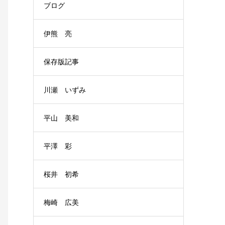
ブログ
伊熊 亮
保存版記事
川瀬 いずみ
平山 美和
平澤 彩
桜井 初希
梅崎 広美