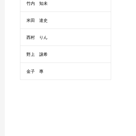
竹内 知未
米田 達史
西村 りん
野上 譲希
金子 專