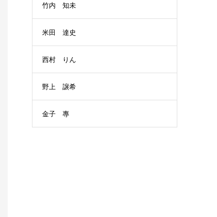
竹内 知未
米田 達史
西村 りん
野上 譲希
金子 專