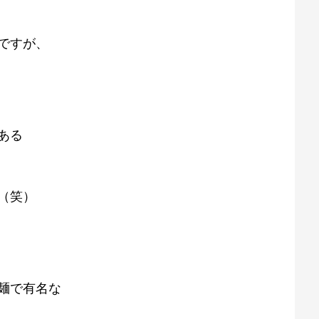
ですが、
ある
（笑）
麺で有名な