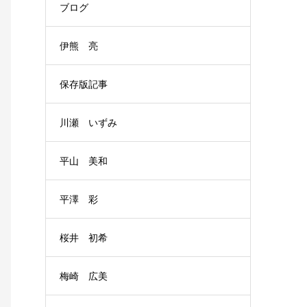
ブログ
伊熊 亮
保存版記事
川瀬 いずみ
平山 美和
平澤 彩
桜井 初希
梅崎 広美