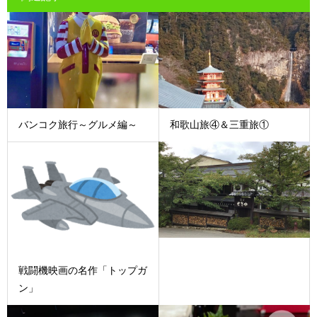
バンコク旅行～グルメ編～
和歌山旅④＆三重旅①
戦闘機映画の名作「トップガ
ン」