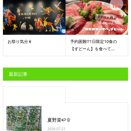
お祭り気分🎇
予約困難⁉1日限定10食の
【ずどーん】を食べて...
最新記事
夏野菜🍉🫑
2026.07.21