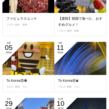
ファビュラスユッケ
【渡韓】韓国で食べた、おす
すめグルメ！
ブログ
,
桜井 初希
ブログ
,
桜井 初希
4月
3月
05
11
2024
2024
To Korea⑤🐝
To Korea④⛲
ブログ
,
西村 りん
ブログ
,
西村 りん
1月
11月
29
10
2024
2023