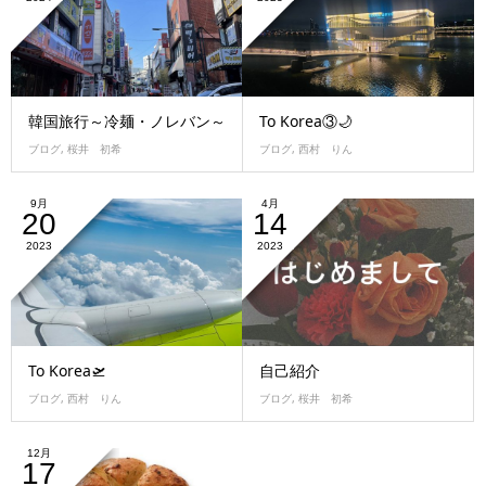
韓国旅行～冷麺・ノレバン～
To Korea③🌙
ブログ
,
桜井 初希
ブログ
,
西村 りん
9月
4月
20
14
2023
2023
To Korea🛫
自己紹介
ブログ
,
西村 りん
ブログ
,
桜井 初希
12月
17