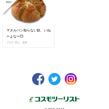
2021
マヌルパン知らない奴、いね
ーよなー💥
ブログ
,
野上 譲希