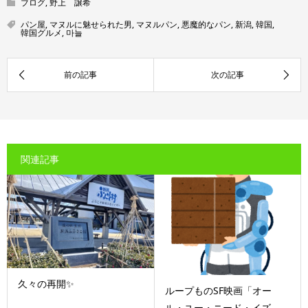
ブログ
,
野上 譲希
パン屋
,
マヌルに魅せられた男
,
マヌルパン
,
悪魔的なパン
,
新潟
,
韓国
,
韓国グルメ
,
마늘
関連記事
久々の再開✨
ループものSF映画「オー
ル・ユー・ニード・イズ...