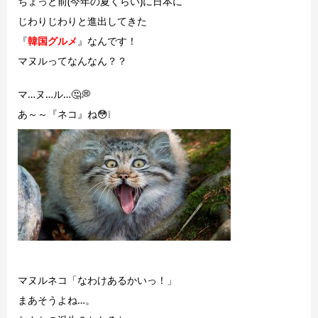
ちょっと前(今年の夏くらい)に日本に
じわりじわりと進出してきた
『
韓国グルメ
』なんです！
マヌルってなんなん？？
マ…ヌ…ル…🤔💭
あ～～『ネコ』ね😳❕
マヌルネコ「なわけあるかいっ！」
まあそうよね…。