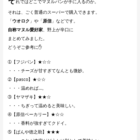
そ
れではどこでマヌルパンが手に入るのか。
それは、ごく普通のスーパーで購入できます。
「
ウオロク
」や「
原信
」などです。
自称マヌル愛好家
、野上が辛口に
まとめてみました。
どうぞご参考に✋
➀【フジパン】★☆☆
・・・チーズが甘すぎてなんとも微妙。
➁【pasco】★☆☆
・・・温めれば…。
➂【ヤマザキ】★★☆
・・・ちぎって温めると美味しい。
➃【原信ベーカリー】★☆☆
・・・香料が強すぎてクドイ。
➄【ぱんや徳之助】★★★