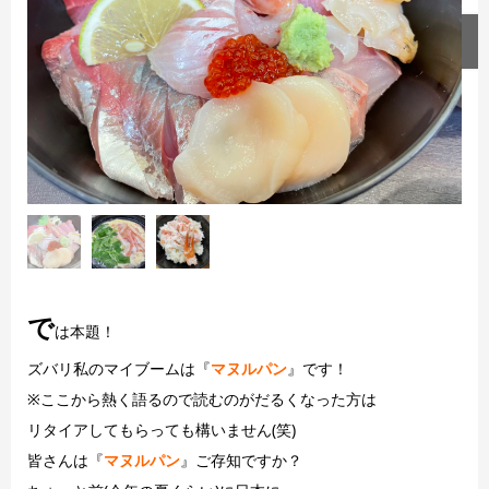
で
は本題！
ズバリ私のマイブームは『
マヌルパン
』です！
※ここから熱く語るので読むのがだるくなった方は
リタイアしてもらっても構いません(笑)
皆さんは『
マヌルパン
』ご存知ですか？