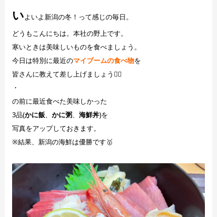
い
よいよ新潟の冬！って感じの毎日。
どうもこんにちは。本社の野上です。
寒いときは美味しいものを食べましょう。
今日は特別に最近の
マイブームの食べ物
を
皆さんに教えて差し上げましょう💁‍♂️
・
の前に最近食べた美味しかった
3品(
かに飯
、
かに粥
、
海鮮丼
)を
写真をアップしておきます。
※結果、新潟の海鮮は優勝です🥇