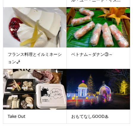
フランス料理とイルミネーシ
ベトナム～ダナン③～
ョン🧞
Take Out
おもてなしGOOD♨