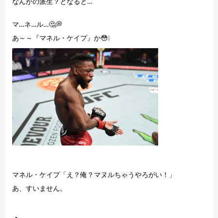
なんかの派生？となると…
マ…ネ…ル…🤔💭
あ～～『マネル・ケイプ』か😳❕
マネル・ケイプ「え？俺？マヌルちゃうやろがい！」
あ、すいません。