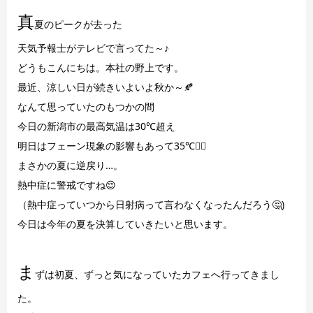
真
夏のピークが去った
天気予報士がテレビで言ってた～♪
どうもこんにちは。本社の野上です。
最近、涼しい日が続きいよいよ秋か～🍂
なんて思っていたのもつかの間
今日の新潟市の最高気温は30℃超え
明日はフェーン現象の影響もあって35℃😵‍💫
まさかの夏に逆戻り…。
熱中症に警戒ですね😌
（熱中症っていつから日射病って言わなくなったんだろう🤔)
今日は今年の夏を決算していきたいと思います。
ま
ずは初夏、ずっと気になっていたカフェへ行ってきまし
た。