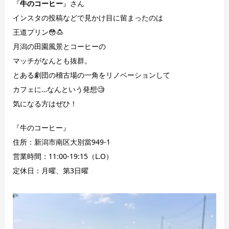
『
牛のコーヒー
』さん
インスタの投稿などで見かけ目に留まったのは
王道プリン😳🍮
月潟の田園風景とコーヒーの
マッチがなんとも抜群。
とある劇団の稽古場の一角をリノベーションして
カフェに…なんという発想🧐
気になる方はぜひ！
『牛のコーヒー』
住所：新潟市南区大別當949-1
営業時間：11:00-19:15（L.O）
定休日：月曜、第3日曜