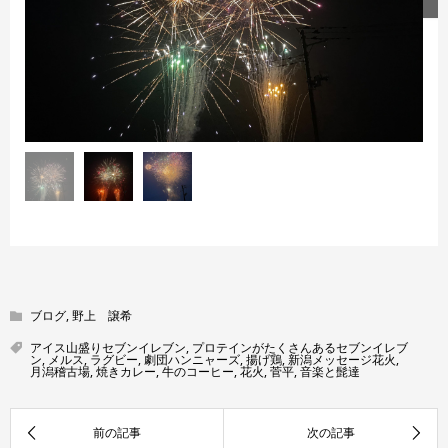
ブログ
,
野上 譲希
アイス山盛りセブンイレブン
,
プロテインがたくさんあるセブンイレブ
ン
,
メルス
,
ラグビー
,
劇団ハンニャーズ
,
揚げ鶏
,
新潟メッセージ花火
,
月潟稽古場
,
焼きカレー
,
牛のコーヒー
,
花火
,
菅平
,
音楽と髭達