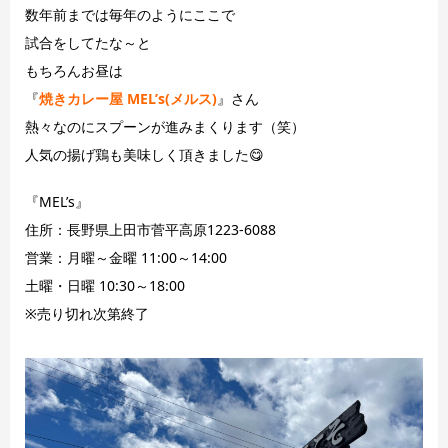
数年前までは毎年のようにここで
試合をしてたな～と
もちろんお昼は
『
焼きカレー屋
M
EL’s(メルス)
』さん
熱々なのにスプーンが進みまくります（笑）
人気の揚げ鶏も美味しく頂きました😋
『MEL’s』
住所：長野県上田市菅平高原1223-6088
営業：月曜～金曜 11:00～14:00
土曜・日曜 10:30～18:00
※売り切れ次第終了