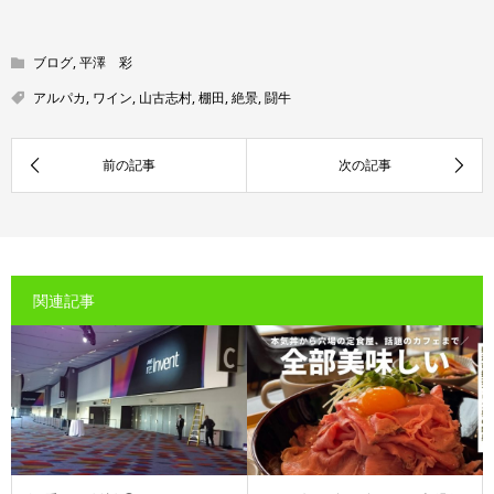
ブログ
,
平澤 彩
アルパカ
,
ワイン
,
山古志村
,
棚田
,
絶景
,
闘牛
関連記事