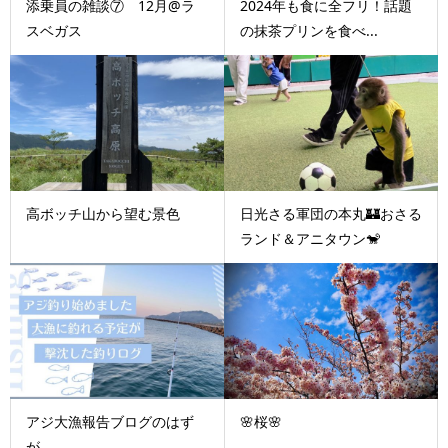
添乗員の雑談⑦ 12月@ラ
2024年も食に全フリ！話題
スベガス
の抹茶プリンを食べ...
高ボッチ山から望む景色
日光さる軍団の本丸🏰おさる
ランド＆アニタウン🐒
アジ大漁報告ブログのはず
🌸桜🌸
が…