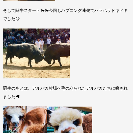
そして闘牛スタート🐂🐂今回もハプニング連発でハラハラドキドキ
でした😆
闘牛のあとは、アルパカ牧場へ毛の刈られたアルパカたちに癒され
ました🦙