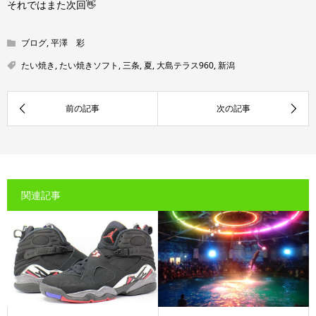
それではまた次回👋
ブログ
,
平澤 彩
たい焼き
,
たい焼きソフト
,
三条
,
夏
,
大島テラス960
,
新潟
関連記事