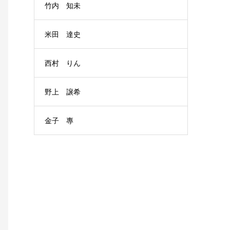
竹内 知未
米田 達史
西村 りん
野上 譲希
金子 專