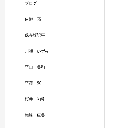
ブログ
伊熊 亮
保存版記事
川瀬 いずみ
平山 美和
平澤 彩
桜井 初希
梅崎 広美