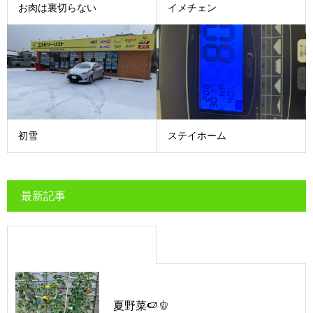
お肉は裏切らない
イメチェン
初雪
ステイホーム
最新記事
夏野菜🍉🫑