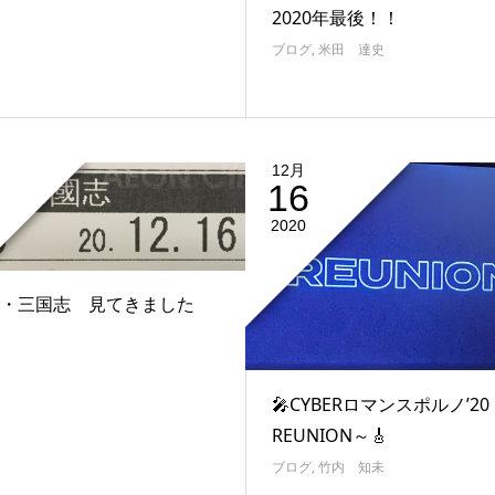
2020年最後！！
ブログ
,
米田 達史
12月
16
2020
・三国志 見てきました
🎤CYBERロマンスポルノ’20
REUNION～🎸
ブログ
,
竹内 知未