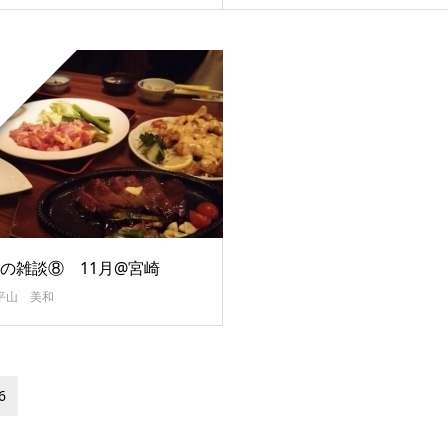
の雑談⑧ 11月@宮崎
平山 美和
6