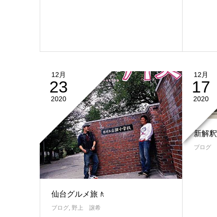
12月
12月
23
17
2020
2020
新解釈
ブログ
仙台グルメ旅🚶
ブログ
,
野上 譲希