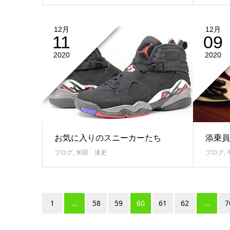
12月
12月
11
09
2020
2020
お気に入りのスニーカーたち
添乗員
ブログ
,
米田 達史
ブログ
,
1
…
58
59
60
61
62
…
7