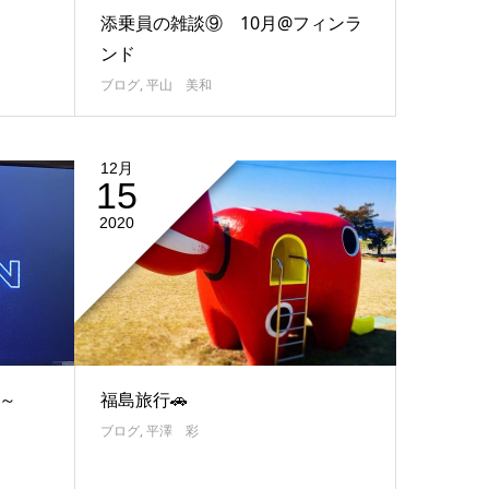
添乗員の雑談⑨ 10月@フィンラ
ンド
ブログ
,
平山 美和
12月
15
2020
 ～
福島旅行🚗
ブログ
,
平澤 彩