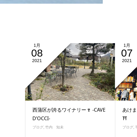
1月
1月
08
07
2021
2021
西蒲区が誇るワイナリー🍷 -CAVE
あけま
D’OCCI-
⛩
ブログ
,
竹内 知未
ブログ
,