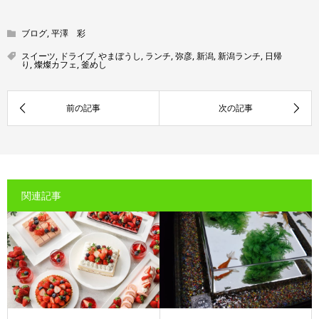
ブログ
,
平澤 彩
スイーツ
,
ドライブ
,
やまぼうし
,
ランチ
,
弥彦
,
新潟
,
新潟ランチ
,
日帰
り
,
燦燦カフェ
,
釜めし
関連記事