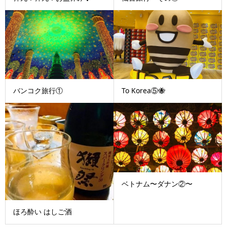
バンコク旅行①
To Korea⑤🐝
ベトナム〜ダナン②〜
ほろ酔い はしご酒