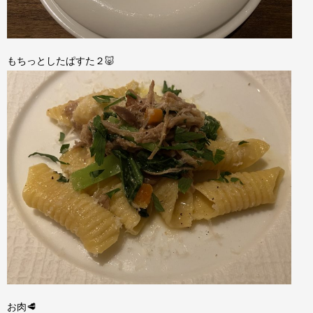
もちっとしたぱすた２🐷
お肉🥩