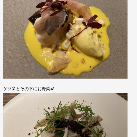
ゲソ🦑とその下にお野菜🍆