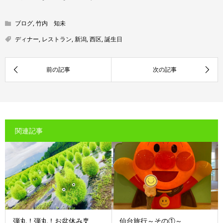
ブログ
,
竹内 知未
ディナー
,
レストラン
,
新潟
,
西区
,
誕生日
関連記事
弾丸！弾丸！お盆休み🎐
仙台旅行～その①～